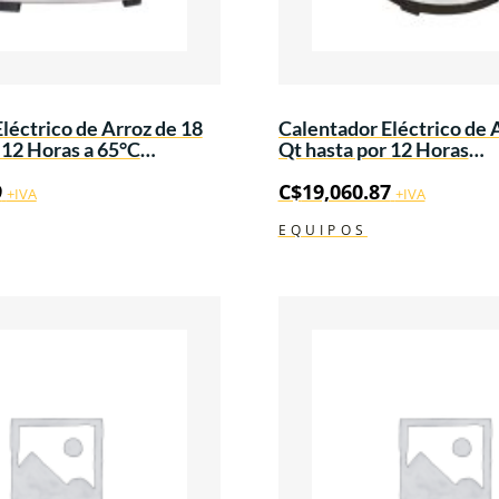
léctrico de Arroz de 18
Calentador Eléctrico de 
 12 Horas a 65°C
Qt hasta por 12 Horas
1Ph
120V/60Hz/1Ph
9
C$
19,060.87
+IVA
+IVA
EQUIPOS