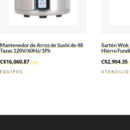
Mantenedor de Arroz de Sushi de 48
Sartén Wok 
Tazas 120V/60Hz/1Ph
Hierro Fund
C$
16,060.87
C$
2,904.35
+IVA
EQUIPOS
UTENSILIO