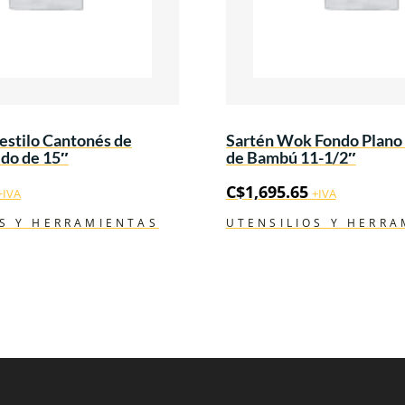
estilo Cantonés de
Sartén Wok Fondo Plano
ido de 15″
de Bambú 11-1/2″
C$
1,695.65
+IVA
+IVA
S Y HERRAMIENTAS
UTENSILIOS Y HERRA