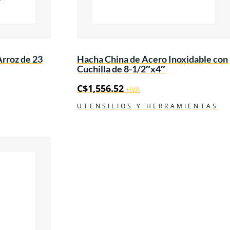
Arroz de 23
Hacha China de Acero Inoxidable con
Cuchilla de 8-1/2″x4″
C$
1,556.52
+IVA
UTENSILIOS Y HERRAMIENTAS