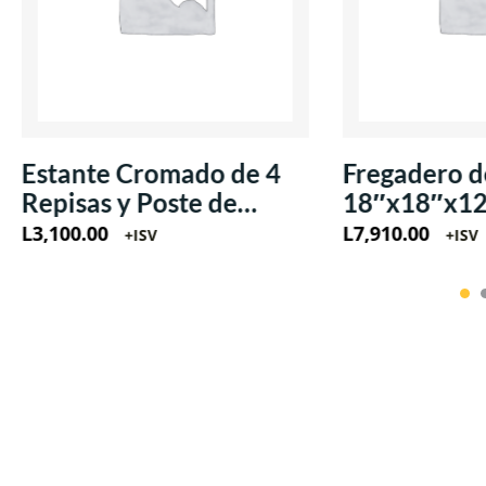
Estante Cromado de 4
Fregadero d
Repisas y Poste de
18″x18″x1
18″x48″x71″
L
3,100.00
L
7,910.00
+ISV
+ISV