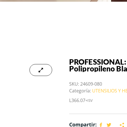
PROFESSIONAL: C
Polipropileno Bl
SKU:
24609-080
Categoría:
UTENSILIOS Y 
L
366.07
+ISV
Compartir: