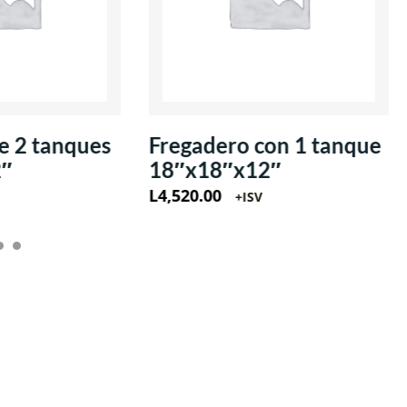
e 2 tanques
Fregadero con 1 tanque
2″
18″x18″x12″
L
4,520.00
+ISV