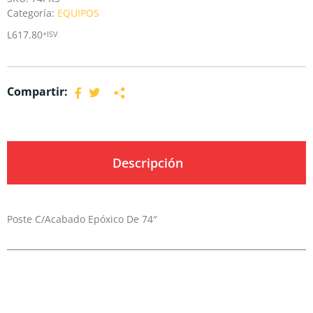
Categoría:
EQUIPOS
L
617.80
+ISV
Compartir:
Descripción
Poste C/Acabado Epóxico De 74″