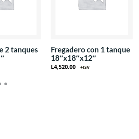
e 2 tanques
Fregadero con 1 tanque
2″
18″x18″x12″
L
4,520.00
+ISV