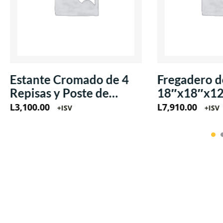
Estante Cromado de 4
Fregadero d
Repisas y Poste de
18″x18″x1
18″x48″x71″
L
3,100.00
L
7,910.00
+ISV
+ISV