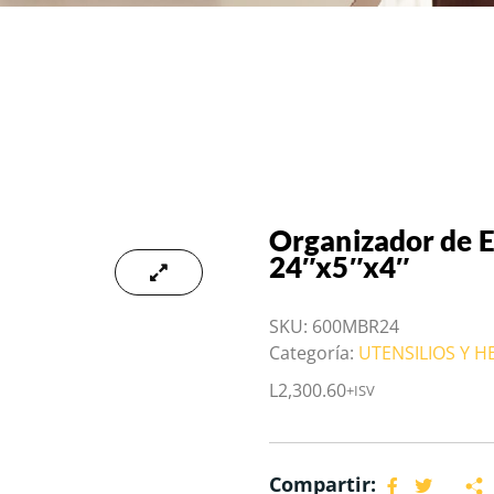
Organizador de E
24″x5″x4″
SKU:
600MBR24
Categoría:
UTENSILIOS Y 
L
2,300.60
+ISV
Compartir: