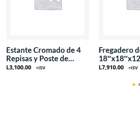
Estante Cromado de 4
Fregadero d
Repisas y Poste de
18″x18″x1
18″x48″x71″
L
3,100.00
L
7,910.00
+ISV
+ISV