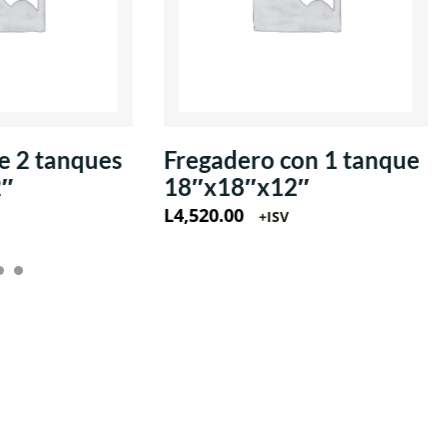
e 2 tanques
Fregadero con 1 tanque
2″
18″x18″x12″
L
4,520.00
+ISV