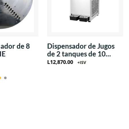
lador de 8
Dispensador de Jugos
IE
de 2 tanques de 10
litros 110V/60Hz/1Ph
L
12,870.00
+ISV