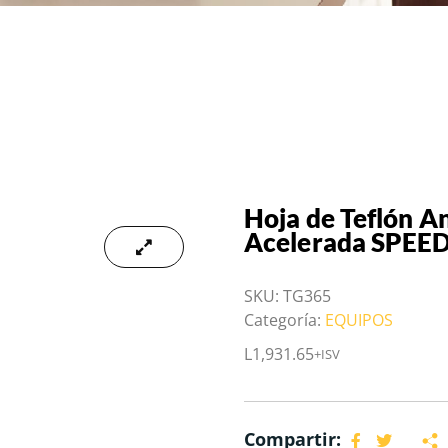
Hoja de Teflón A
Acelerada SPEE
SKU:
TG365
Categoría:
EQUIPOS
L
1,931.65
+ISV
Compartir: