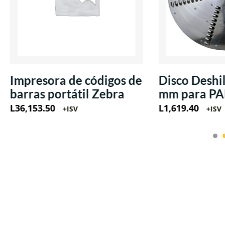
Impresora de códigos de
Disco Deshi
barras portátil Zebra
mm para PA
L
36,153.50
L
1,619.40
+ISV
+ISV