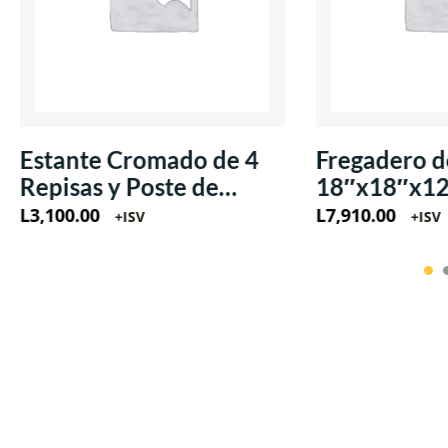
Estante Cromado de 4
Fregadero d
Repisas y Poste de
18″x18″x1
18″x48″x71″
L
3,100.00
L
7,910.00
+ISV
+ISV