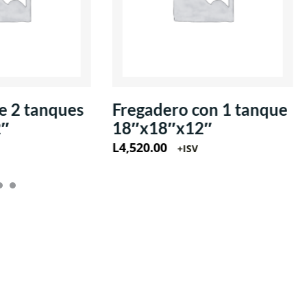
e 2 tanques
Fregadero con 1 tanque
2″
18″x18″x12″
L
4,520.00
+ISV