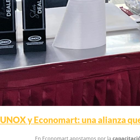
UNOX y Economart: una alianza que 
En Economart apostamos por la
capacitaci