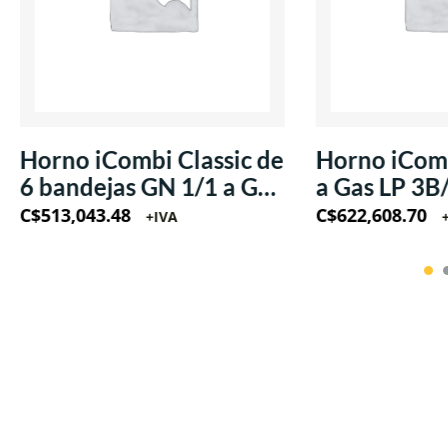
Horno iCombi Classic de
Horno iComb
6 bandejas GN 1/1 a Gas
a Gas LP 3B
LP 220V/60Hz/1Ph
220V/60Hz
C$
513,043.48
C$
622,608.70
+IVA