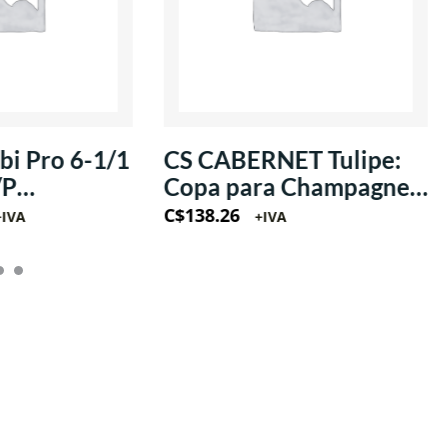
i Pro 6-1/1
CS CABERNET Tulipe:
/P
Copa para Champagne
/1Ph
estilo Flauta 8oz
C$
138.26
+IVA
+IVA
(Krysta)