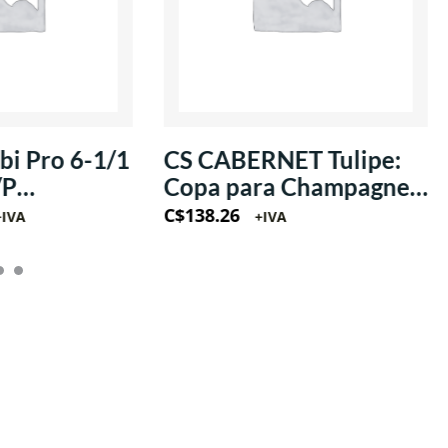
i Pro 6-1/1
CS CABERNET Tulipe:
/P
Copa para Champagne
/1Ph
estilo Flauta 8oz
C$
138.26
+IVA
+IVA
(Krysta)