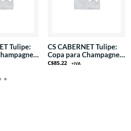
T Tulipe:
CS CABERNET Tulipe:
Champagne
Copa para Champagne
z
estilo Flauta 5oz
C$
85.22
+IVA
(Krysta)