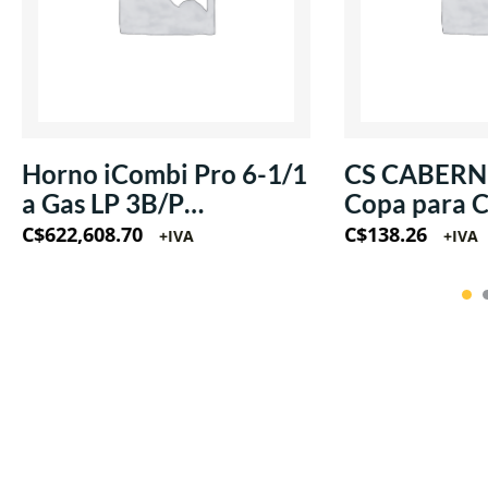
Horno iCombi Pro 6-1/1
CS CABERNE
a Gas LP 3B/P
Copa para 
220V/60Hz/1Ph
estilo Flauta 8o
C$
622,608.70
C$
138.26
+IVA
+IVA
(Krysta)