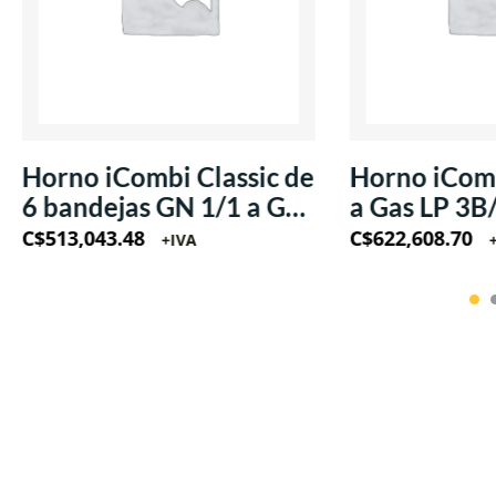
Horno iCombi Classic de
Horno iComb
6 bandejas GN 1/1 a Gas
a Gas LP 3B
LP 220V/60Hz/1Ph
220V/60Hz
C$
513,043.48
C$
622,608.70
+IVA