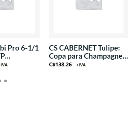
i Pro 6-1/1
CS CABERNET Tulipe:
/P
Copa para Champagne
/1Ph
estilo Flauta 8oz
C$
138.26
+IVA
+IVA
(Krysta)