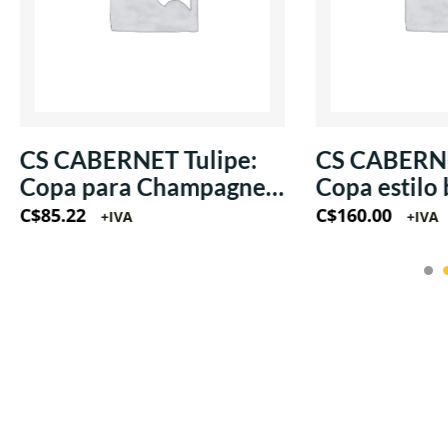
CS CABERNET Ballon:
CS CABERNE
Copa estilo ballon 24oz
Copa estilo
(Krysta)
(Krysta)
C$
160.00
C$
112.17
+IVA
+IVA