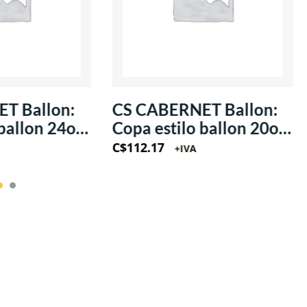
T Ballon:
SHETLAND: Vaso de
 ballon 20oz
bebidas 10 oz (vidrio)
C$
60.87
+IVA