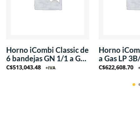
Horno iCombi Classic de
Horno iComb
6 bandejas GN 1/1 a Gas
a Gas LP 3B
LP 220V/60Hz/1Ph
220V/60Hz
C$
513,043.48
C$
622,608.70
+IVA