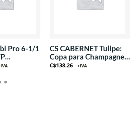
i Pro 6-1/1
CS CABERNET Tulipe:
/P
Copa para Champagne
/1Ph
estilo Flauta 8oz
C$
138.26
+IVA
+IVA
(Krysta)