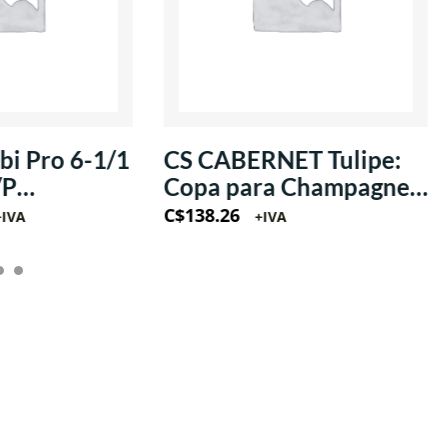
i Pro 6-1/1
CS CABERNET Tulipe:
/P
Copa para Champagne
/1Ph
estilo Flauta 8oz
C$
138.26
+IVA
+IVA
(Krysta)