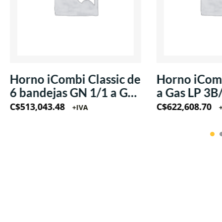
Horno iCombi Classic de
Horno iComb
6 bandejas GN 1/1 a Gas
a Gas LP 3B
LP 220V/60Hz/1Ph
220V/60Hz
C$
513,043.48
C$
622,608.70
+IVA