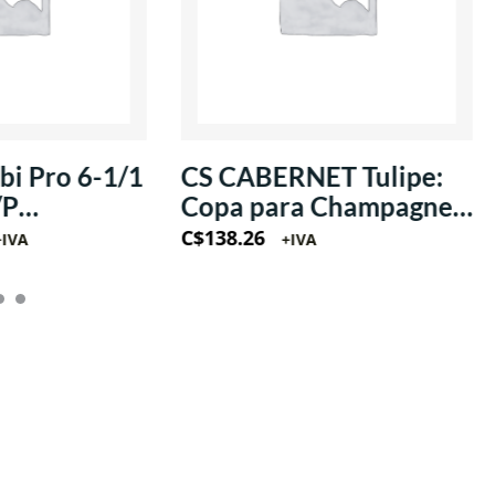
i Pro 6-1/1
CS CABERNET Tulipe:
/P
Copa para Champagne
/1Ph
estilo Flauta 8oz
C$
138.26
+IVA
+IVA
(Krysta)