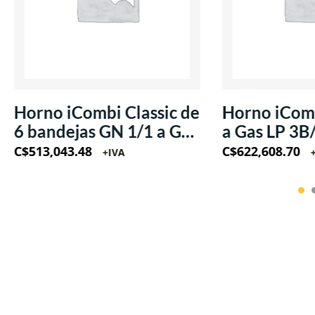
Horno iCombi Classic de
Horno iComb
6 bandejas GN 1/1 a Gas
a Gas LP 3B
LP 220V/60Hz/1Ph
220V/60Hz
C$
513,043.48
C$
622,608.70
+IVA