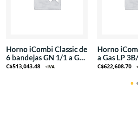
Horno iCombi Classic de
Horno iComb
6 bandejas GN 1/1 a Gas
a Gas LP 3B
LP 220V/60Hz/1Ph
220V/60Hz
C$
513,043.48
C$
622,608.70
+IVA