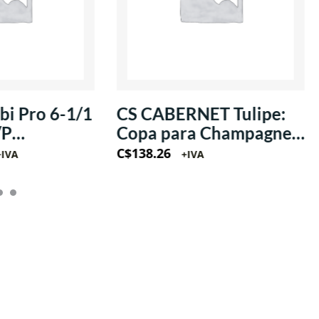
i Pro 6-1/1
CS CABERNET Tulipe:
/P
Copa para Champagne
/1Ph
estilo Flauta 8oz
C$
138.26
+IVA
+IVA
(Krysta)