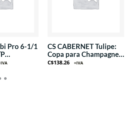
i Pro 6-1/1
CS CABERNET Tulipe:
/P
Copa para Champagne
/1Ph
estilo Flauta 8oz
C$
138.26
+IVA
+IVA
(Krysta)