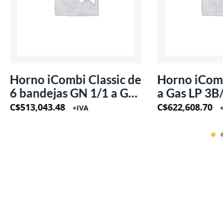
Horno iCombi Classic de
Horno iComb
6 bandejas GN 1/1 a Gas
a Gas LP 3B
LP 220V/60Hz/1Ph
220V/60Hz
C$
513,043.48
C$
622,608.70
+IVA