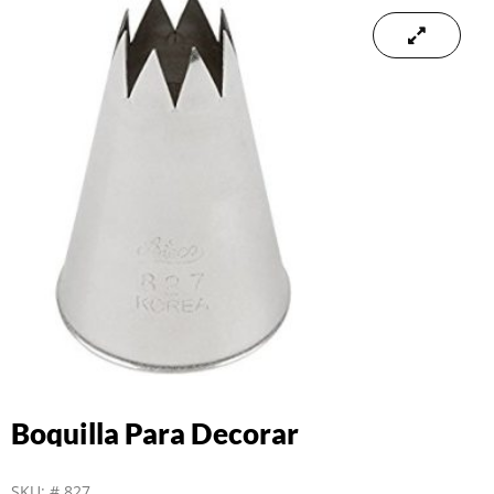
Boquilla Para Decorar
SKU:
# 827