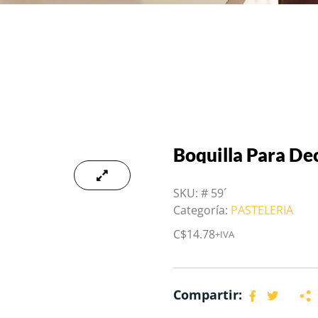
Boquilla Para De
SKU:
# 59´
Categoría:
PASTELERIA
C$
14.78
+IVA
Compartir: