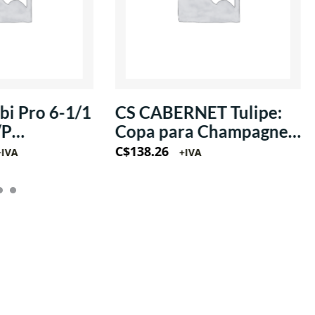
T Tulipe:
CS CABERNET Tulipe:
Champagne
Copa para Champagne
z
estilo Flauta 5oz
C$
85.22
+IVA
(Krysta)