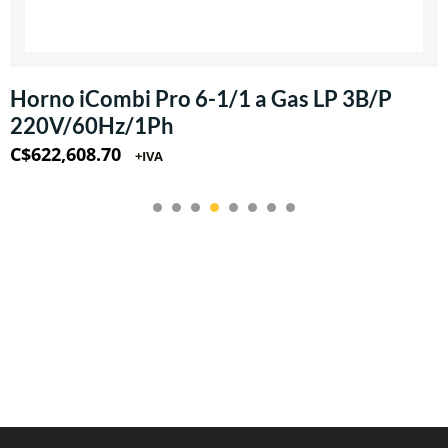
CS CABERNET Tulipe: Copa para
Champagne estilo Flauta 8oz (Krysta)
C$
138.26
+IVA