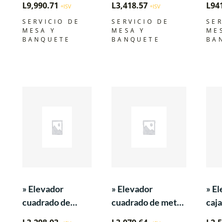
L
9,990.71
L
3,418.57
L
94
+ISV
+ISV
tres niveles de
caja»
bien
SERVICIO DE
SERVICIO DE
SER
alambre negro
«»x 
MESA Y
MESA Y
ME
Glacier para
BANQUETE
BANQUETE
BA
exhibir alimentos
«
» Elevador
» Elevador
» E
cuadrado de
cuadrado de metal
caj
comida,
para exhibir
bam