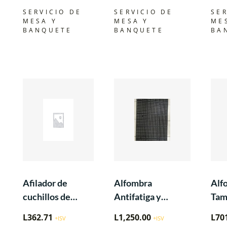
medianoche –
negro «
9″»,
SERVICIO DE
SERVICIO DE
SER
Cal-Mil Plastic «
MESA Y
MESA Y
ME
BANQUETE
BANQUETE
BA
Afilador de
Alfombra
Alf
cuchillos de
Antifatiga y
Tam
mano de 2 etapas
Antigrasa Negro
L
362.71
L
1,250.00
L
70
+ISV
+ISV
de 3’x5’x3/4″