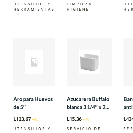
UTENSILIOS Y
LIMPIEZA E
UT
HERRAMIENTAS
HIGIENE
HE
Aro para Huevos
Azucarera Buffalo
Ban
de 5″
blanca 3 1/4″ x 2
ant
5/8″
rec
L
123.67
L
15.36
L
43
+ISV
+ISV
fibr
UTENSILIOS Y
SERVICIO DE
SER
18″