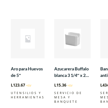
Aro para Huevos
Azucarera Buffalo
Ban
de 5″
blanca 3 1/4″ x 2
ant
5/8″
rec
L
123.67
L
15.36
L
43
+ISV
+ISV
fibr
UTENSILIOS Y
SERVICIO DE
SER
18″
HERRAMIENTAS
MESA Y
ME
BANQUETE
BA