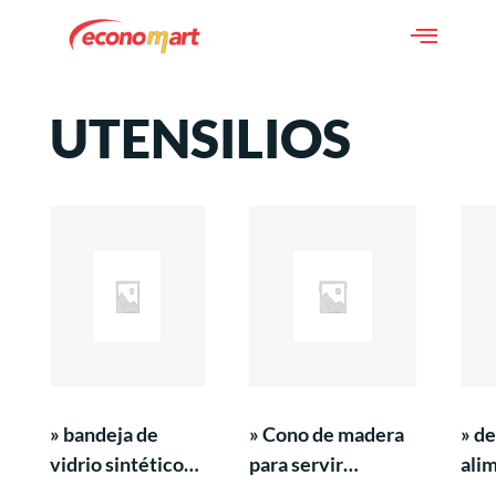
UTENSILIOS
» bandeja de
» Cono de madera
» dep
vidrio sintético
para servir
ali
rectangular de
alimentos- 300 /
mel