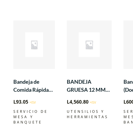
Bandeja de
BANDEJA
Ban
Comida Rápida
GRUESA 12 MM
(Do
de Polipropileno
ANTIADHERENTE
L
93.05
L
4,560.80
L
60
+ISV
+ISV
de 12″x16-1/4″
CON DOBLE
SERVICIO DE
UTENSILIOS Y
SER
Negro
SUPERFICIE: LISA
MESA Y
HERRAMIENTAS
ME
Y RUGOSA PARA
BANQUETE
BA
DOBLE USO