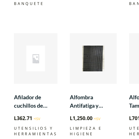
Y RUGOSA PARA
BANQUETE
BA
DOBLE USO
Afilador de
Alfombra
Alf
cuchillos de
Antifatiga y
Tam
mano de 2 etapas
Antigrasa Negro
L
362.71
L
1,250.00
L
70
+ISV
+ISV
de 3’x5’x3/4″
UTENSILIOS Y
LIMPIEZA E
UT
HERRAMIENTAS
HIGIENE
HE