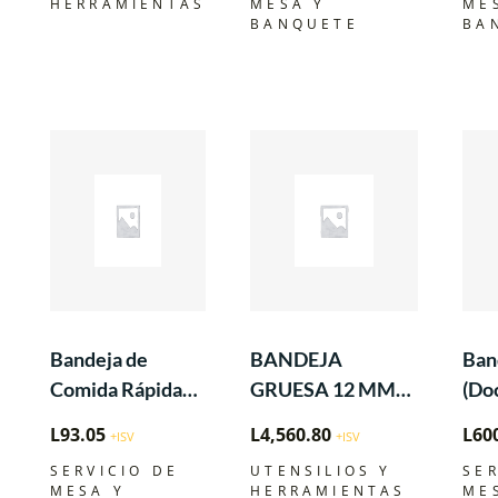
HERRAMIENTAS
MESA Y
ME
BANQUETE
BA
Bandeja de
BANDEJA
Ban
Comida Rápida
GRUESA 12 MM
(Do
de Polipropileno
ANTIADHERENTE
L
93.05
L
4,560.80
L
60
+ISV
+ISV
de 12″x16-1/4″
CON DOBLE
SERVICIO DE
UTENSILIOS Y
SER
Negro
SUPERFICIE: LISA
MESA Y
HERRAMIENTAS
ME