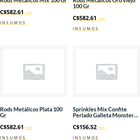
100 Gr
C$
582.61
+IVA
C$
582.61
+IVA
INSUMOS
INSUMOS
Rods Metálicos Plata 100
Sprinkles Mix Confite
Gr
Perlado Galleta Monster
100 Gr
C$
582.61
C$
156.52
+IVA
+IVA
INSUMOS
INSUMOS