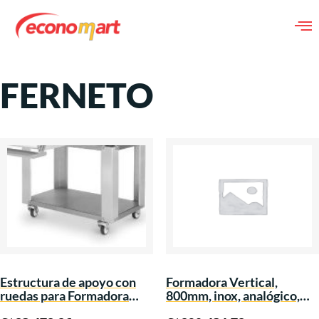
FERNETO
Estructura de apoyo con
Formadora Vertical,
ruedas para Formadora
800mm, inox, analógico,
FVF800, inox, V2.2
230 v / 60 Hz / 1Ph, tolva