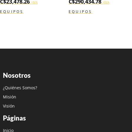
C$
23,478.26
C$
290,434.78
baja
+IVA
+IVA
EQUIPOS
EQUIPOS
Nosotros
¿Quiénes Somos?
Misión
Visión
Páginas
Inicio