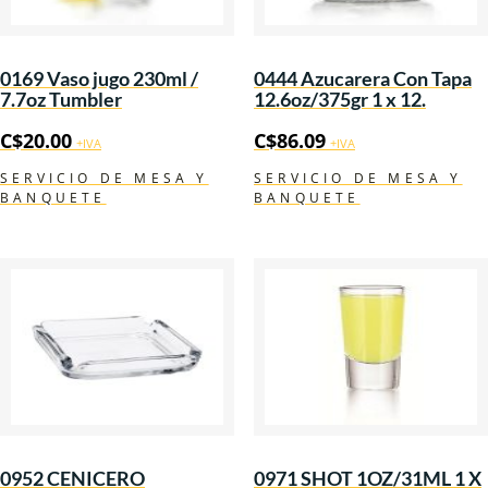
0169 Vaso jugo 230ml /
0444 Azucarera Con Tapa
7.7oz Tumbler
12.6oz/375gr 1 x 12.
C$
20.00
C$
86.09
+IVA
+IVA
SERVICIO DE MESA Y
SERVICIO DE MESA Y
BANQUETE
BANQUETE
0952 CENICERO
0971 SHOT 1OZ/31ML 1 X