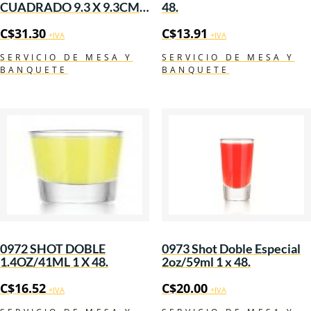
CUADRADO 9.3 X 9.3CM 1
48.
X 48.
C$
31.30
C$
13.91
+IVA
+IVA
SERVICIO DE MESA Y
SERVICIO DE MESA Y
BANQUETE
BANQUETE
0972 SHOT DOBLE
0973 Shot Doble Especial
1.4OZ/41ML 1 X 48.
2oz/59ml 1 x 48.
C$
16.52
C$
20.00
+IVA
+IVA