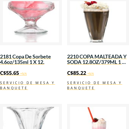
2181 Copa De Sorbete
2210 COPA MALTEADA Y
4.6oz/135ml 1 X 12.
SODA 12.8OZ/379ML 1 X
12.
C$
55.65
C$
85.22
+IVA
+IVA
SERVICIO DE MESA Y
SERVICIO DE MESA Y
BANQUETE
BANQUETE