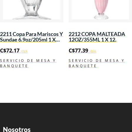
2211 Copa Para Mariscos Y
2212 COPA MALTEADA
Sundae 6.9oz/205ml 1 X
12OZ/355ML 1 X 12.
12.
C$
72.17
C$
77.39
+IVA
+IVA
SERVICIO DE MESA Y
SERVICIO DE MESA Y
BANQUETE
BANQUETE
Nosotros